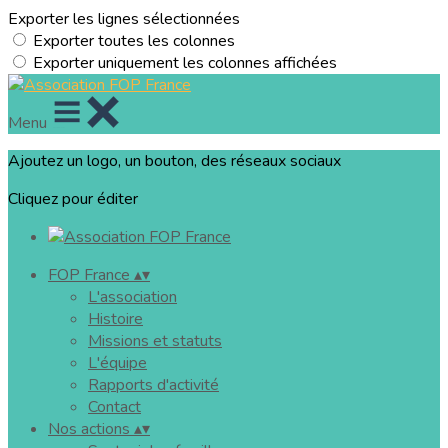
Exporter les lignes sélectionnées
Exporter toutes les colonnes
Exporter uniquement les colonnes affichées
Menu
Ajoutez un logo, un bouton, des réseaux sociaux
Cliquez pour éditer
FOP France
▴
▾
L'association
Histoire
Missions et statuts
L'équipe
Rapports d'activité
Contact
Nos actions
▴
▾