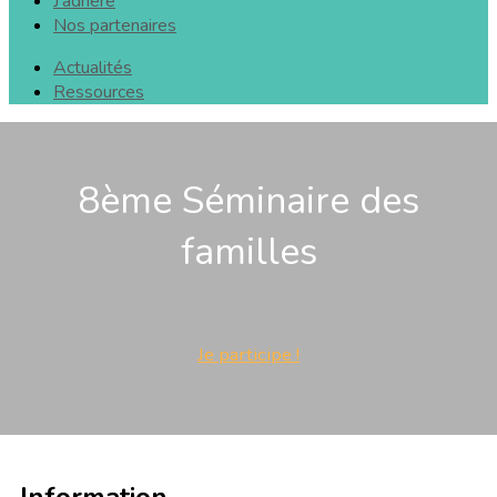
J'adhère
Nos partenaires
Actualités
Ressources
8ème Séminaire des
familles
Je participe !