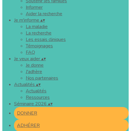
Soutenir les familles
Informer
Aider la recherche
Je m'informe
▴
▾
La maladie
La recherche
Les essais cliniques
Témoignages
FAQ
Je veux aider
▴
▾
Je donne
J'adhère
Nos partenaires
Actualités
▴
▾
Actualités
Ressources
Séminaire 2026
▴
▾
DONNER
ADHÉRER