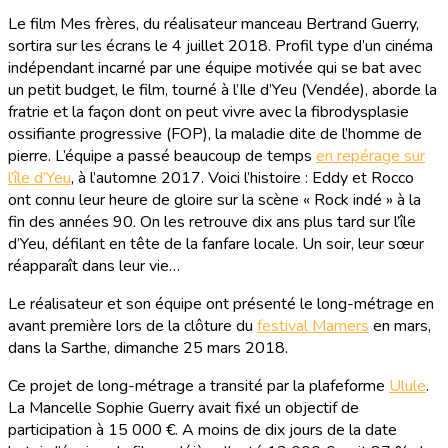
Le film Mes frères, du réalisateur manceau Bertrand Guerry,
sortira sur les écrans le 4 juillet 2018. Profil type d’un cinéma
indépendant incarné par une équipe motivée qui se bat avec
un petit budget, le film, tourné à l’Ile d’Yeu (Vendée), aborde la
fratrie et la façon dont on peut vivre avec la fibrodysplasie
ossifiante progressive (FOP), la maladie dite de l’homme de
pierre. L’équipe a passé beaucoup de temps
en repérage sur
l’île d’Yeu
, à l’automne 2017. Voici l’histoire : Eddy et Rocco
ont connu leur heure de gloire sur la scène « Rock indé » à la
fin des années 90. On les retrouve dix ans plus tard sur l’île
d’Yeu, défilant en tête de la fanfare locale. Un soir, leur sœur
réapparaît dans leur vie…
Le réalisateur et son équipe ont présenté le long-métrage en
avant première lors de la clôture du
festival Mamers
en mars,
dans la Sarthe, dimanche 25 mars 2018.
Ce projet de long-métrage a transité par la plafeforme
Ulule
.
La Mancelle Sophie Guerry avait fixé un objectif de
participation à 15 000 €. A moins de dix jours de la date