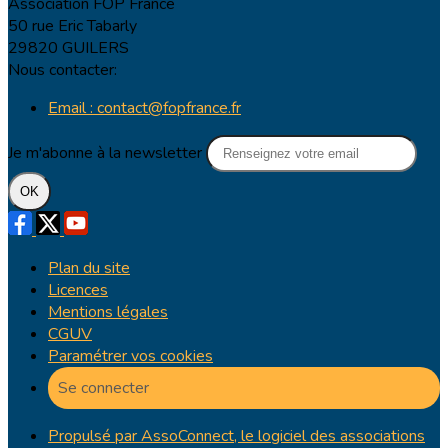
Association FOP France
50 rue Eric Tabarly
29820 GUILERS
Nous contacter:
Email : contact@fopfrance.fr
Je m'abonne à la newsletter
OK
Plan du site
Licences
Mentions légales
CGUV
Paramétrer vos cookies
Se connecter
Propulsé par AssoConnect, le logiciel des associations