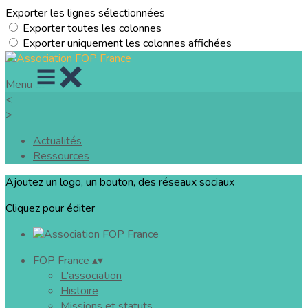
Exporter les lignes sélectionnées
Exporter toutes les colonnes
Exporter uniquement les colonnes affichées
Menu
<
>
Actualités
Ressources
Ajoutez un logo, un bouton, des réseaux sociaux
Cliquez pour éditer
FOP France
▴
▾
L'association
Histoire
Missions et statuts