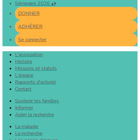
Séminaire 2026
▴
▾
DONNER
ADHÉRER
Se connecter
L'association
Histoire
Missions et statuts
L'équipe
Rapports d'activité
Contact
Soutenir les familles
Informer
Aider la recherche
La maladie
La recherche