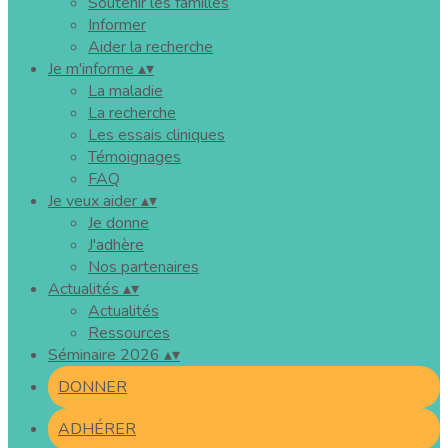
Soutenir les familles
Informer
Aider la recherche
Je m'informe
▴
▾
La maladie
La recherche
Les essais cliniques
Témoignages
FAQ
Je veux aider
▴
▾
Je donne
J'adhère
Nos partenaires
Actualités
▴
▾
Actualités
Ressources
Séminaire 2026
▴
▾
DONNER
ADHÉRER