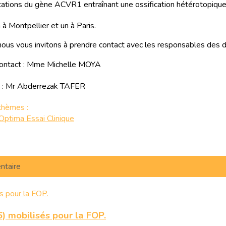
tions du gène ACVR1 entraînant une ossification hétérotopique
à Montpellier et un à Paris.
, nous vous invitons à prendre contact avec les responsables des 
- contact : Mme Michelle MOYA
act : Mr Abderrezak TAFER
thèmes :
Optima
Essai
Clinique
ntaire
) mobilisés pour la FOP.