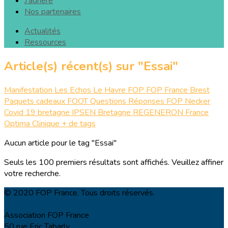
J'adhère
Nos partenaires
Actualités
Ressources
Article(s) récent(s) sur "Essai"
Manifestation
Les Echos
Le Havre
FOP
FOP France
Brest
Paquets cadeaux
FOOT
Questions Réponses FOP
Necker
Covid 19
bretagne
IPSEN
Bretagne
REGENERON
France
Optima
Clinique
+ de tags
Aucun article pour le tag "Essai"
Seuls les 100 premiers résultats sont affichés. Veuillez affiner
votre recherche.
© 2020 FOP France. Tous droits réservés.
Association FOP France
50 rue Eric Tabarly