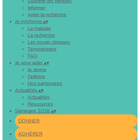
Soutenir les familles
Informer
Aider la recherche
Je m'informe
▴
▾
La maladie
La recherche
Les essais cliniques
Témoignages
FAQ
Je veux aider
▴
▾
Je donne
J'adhère
Nos partenaires
Actualités
▴
▾
Actualités
Ressources
Séminaire 2026
▴
▾
DONNER
ADHÉRER