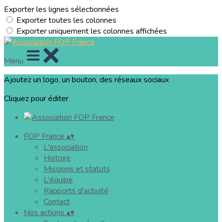
Exporter les lignes sélectionnées
Exporter toutes les colonnes
Exporter uniquement les colonnes affichées
Menu
Ajoutez un logo, un bouton, des réseaux sociaux
Cliquez pour éditer
FOP France
▴
▾
L'association
Histoire
Missions et statuts
L'équipe
Rapports d'activité
Contact
Nos actions
▴
▾