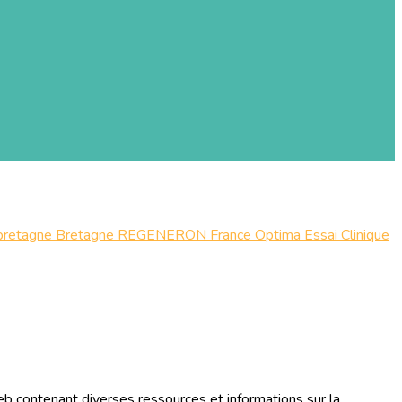
bretagne
Bretagne
REGENERON
France
Optima
Essai
Clinique
b contenant diverses ressources et informations sur la...