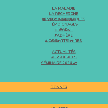
LA MALADIE
LA RECHERCHE
LES ESSAIS CLINIQUES
JE VEUX AIDER
▴
▾
TÉMOIGNAGES
FAQ
JE DONNE
J'ADHÈRE
NOS PARTENAIRES
ACTUALITÉS
▴
▾
ACTUALITÉS
RESSOURCES
SÉMINAIRE 2026
▴
▾
DONNER