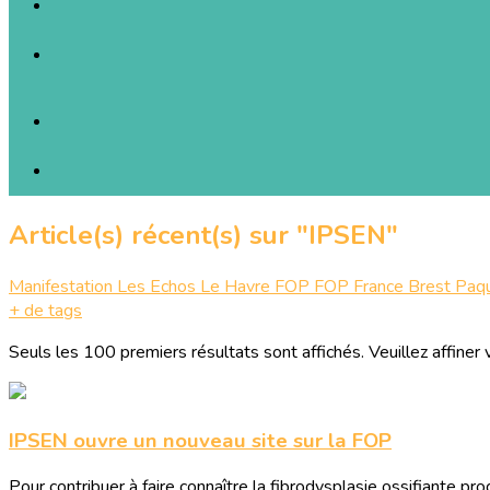
Article(s) récent(s) sur "IPSEN"
Manifestation
Les Echos
Le Havre
FOP
FOP France
Brest
Paq
+ de tags
Seuls les 100 premiers résultats sont affichés. Veuillez affiner 
IPSEN ouvre un nouveau site sur la FOP
Pour contribuer à faire connaître la fibrodysplasie ossifiante 