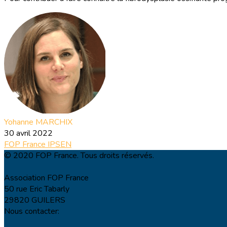
Yohanne MARCHIX
30 avril 2022
FOP France
IPSEN
© 2020 FOP France. Tous droits réservés.
Association FOP France
50 rue Eric Tabarly
29820 GUILERS
Nous contacter: