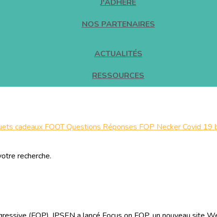
J'ADHÈRE
NOS PARTENAIRES
ACTUALITÉS
RESSOURCES
uets cadeaux
FOOT
Questions Réponses FOP
Necker
Covid 19
votre recherche.
progressive (FOP), IPSEN a lancé Focus on FOP, un nouveau site We