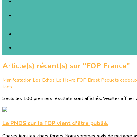
Article(s) récent(s) sur "FOP France"
Manifestation
Les Echos
Le Havre
FOP
Brest
Paquets cadeau
tags
Seuls les 100 premiers résultats sont affichés. Veuillez affiner 
Le PNDS sur la FOP vient d'être publié.
Chères familles, chers fopers,Nous sommes ravis de partager a