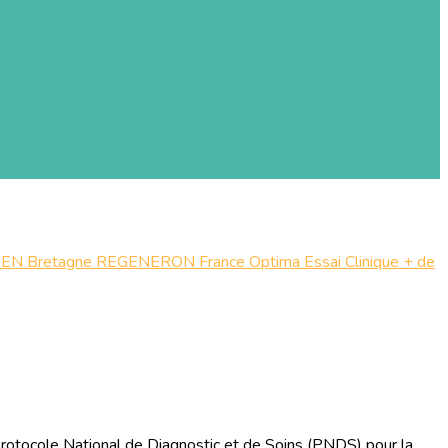
SEN
Bretagne
REGENERON
France
Optima
Essai
Clinique
+ de
rotocole National de Diagnostic et de Soins (PNDS) pour la