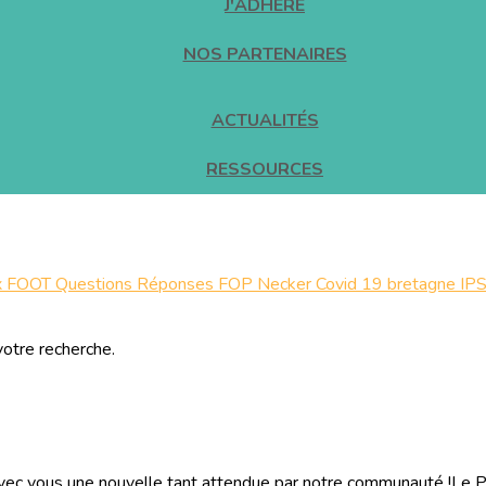
J'ADHÈRE
NOS PARTENAIRES
ACTUALITÉS
RESSOURCES
x
FOOT
Questions Réponses FOP
Necker
Covid 19
bretagne
IP
votre recherche.
vec vous une nouvelle tant attendue par notre communauté !Le P