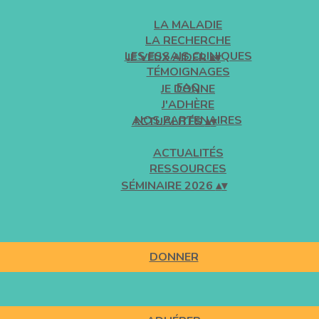
LA MALADIE
LA RECHERCHE
LES ESSAIS CLINIQUES
JE VEUX AIDER
▴
▾
TÉMOIGNAGES
FAQ
JE DONNE
J'ADHÈRE
NOS PARTENAIRES
ACTUALITÉS
▴
▾
ACTUALITÉS
RESSOURCES
SÉMINAIRE 2026
▴
▾
DONNER